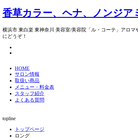
香草カラー、ヘナ、ノンジア
横浜市 東白楽 東神奈川 美容室/美容院「
にどうぞ！
HOME
サロン情報
取扱い商品
メニュー・料金表
スタッフ紹介
よくある質問
topline
トップページ
ロング