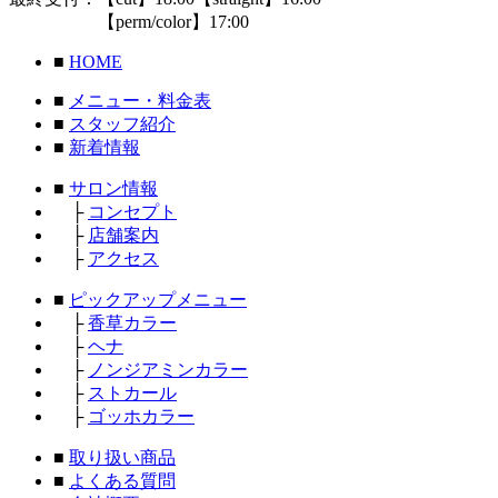
【perm/color】17:00
■
HOME
■
メニュー・料金表
■
スタッフ紹介
■
新着情報
■
サロン情報
├
コンセプト
├
店舗案内
├
アクセス
■
ピックアップメニュー
├
香草カラー
├
ヘナ
├
ノンジアミンカラー
├
ストカール
├
ゴッホカラー
■
取り扱い商品
■
よくある質問